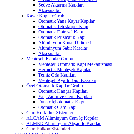
Sedye Aktarma Kapıları
Aksesuarlar
Kayar Kapılar Grubu
Otomatik Yana Kayar Kapılar
Otomatik Teleskopik Kapı
Otomatik Dairesel Kapı
Otomatik Prizmatik Kapı
Alüminyum Kanat Üniteleri
Alüminyum Sabit Kasalar
Aksesuarlar
Menteşeli Kapılar Grubu
Menteşeli Otomatik Kapı Mekanizması
Hermetik Menteşeli Kapılar
Temiz Oda Kapıları
Menteşeli Ayarlı Kapı Kasaları
Özel Otomatik Kapılar Grubu
Otomatik Hangar Kapıları
Yat, Vapur ve Gemi Kapıları
Duvar İçi otomatik Kapı
Otomatik Cam Kapı
Cam Korkuluk Sistemleri
ALCAM Alüminyum Cam İç Kapılar
ALMED Alüminyum Ahşap İç Kapılar
Cam Balkon Sistemleri