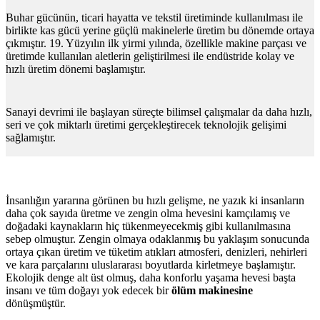
Buhar gücünün, ticari hayatta ve tekstil üretiminde kullanılması ile
birlikte kas gücü yerine güçlü makinelerle üretim bu dönemde ortaya
çıkmıştır. 19. Yüzyılın ilk yirmi yılında, özellikle makine parçası ve
üretimde kullanılan aletlerin geliştirilmesi ile endüstride kolay ve
hızlı üretim dönemi başlamıştır.
Sanayi devrimi ile başlayan süreçte bilimsel çalışmalar da daha hızlı,
seri ve çok miktarlı üretimi gerçekleştirecek teknolojik gelişimi
sağlamıştır.
İnsanlığın yararına görünen bu hızlı gelişme, ne yazık ki insanların
daha çok sayıda üretme ve zengin olma hevesini kamçılamış ve
doğadaki kaynakların hiç tükenmeyecekmiş gibi kullanılmasına
sebep olmuştur. Zengin olmaya odaklanmış bu yaklaşım sonucunda
ortaya çıkan üretim ve tüketim atıkları atmosferi, denizleri, nehirleri
ve kara parçalarını uluslararası boyutlarda kirletmeye başlamıştır.
Ekolojik denge alt üst olmuş, daha konforlu yaşama hevesi başta
insanı ve tüm doğayı yok edecek bir
ölüm makinesine
dönüşmüştür.