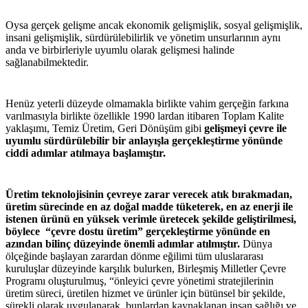
Oysa gerçek gelişme ancak ekonomik gelişmişlik, sosyal gelişmişlik,
insani gelişmişlik, sürdürülebilirlik ve yönetim unsurlarının aynı
anda ve birbirleriyle uyumlu olarak gelişmesi halinde
sağlanabilmektedir.
Henüz yeterli düzeyde olmamakla birlikte vahim gerçeğin farkına
varılmasıyla birlikte özellikle 1990 lardan itibaren Toplam Kalite
yaklaşımı, Temiz Üretim, Geri Dönüşüm gibi
gelişmeyi çevre ile
uyumlu sürdürülebilir bir anlayışla gerçekleştirme yönünde
ciddi adımlar atılmaya başlamıştır.
Üretim teknolojisinin çevreye zarar verecek atık bırakmadan,
üretim sürecinde en az doğal madde tüketerek, en az enerji ile
istenen ürünü en yüksek verimle üretecek şekilde geliştirilmesi,
böylece “çevre dostu üretim” gerçekleştirme yönünde en
azından bilinç düzeyinde önemli adımlar atılmıştır.
Dünya
ölçeğinde başlayan zarardan dönme eğilimi tüm uluslararası
kuruluşlar düzeyinde karşılık bulurken, Birleşmiş Milletler Çevre
Programı oluşturulmuş, “önleyici çevre yönetimi stratejilerinin
üretim süreci, üretilen hizmet ve ürünler için bütünsel bir şekilde,
sürekli olarak uygulanarak, bunlardan kaynaklanan insan sağlığı ve