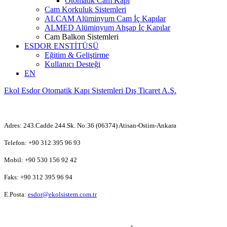
Otomatik Cam Kapı
Cam Korkuluk Sistemleri
ALCAM Alüminyum Cam İç Kapılar
ALMED Alüminyum Ahşap İç Kapılar
Cam Balkon Sistemleri
ESDOR ENSTİTÜSÜ
Eğitim & Geliştirme
Kullanıcı Desteği
EN
Ekol Esdor Otomatik Kapı Sistemleri Dış Ticaret A.Ş.
Adres: 243.Cadde 244.Sk. No:36 (06374) Atisan-Ostim-Ankara
Telefon: +90 312 395 96 93
Mobil: +90 530 156 92 42
Faks: +90 312 395 96 94
E.Posta:
esdor@ekolsistem.com.tr