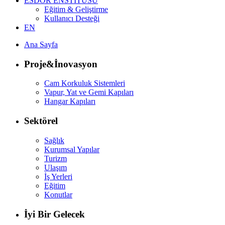
ESDOR ENSTİTÜSÜ
Eğitim & Geliştirme
Kullanıcı Desteği
EN
Ana Sayfa
Proje&İnovasyon
Cam Korkuluk Sistemleri
Vapur, Yat ve Gemi Kapıları
Hangar Kapıları
Sektörel
Sağlık
Kurumsal Yapılar
Turizm
Ulaşım
İş Yerleri
Eğitim
Konutlar
İyi Bir Gelecek