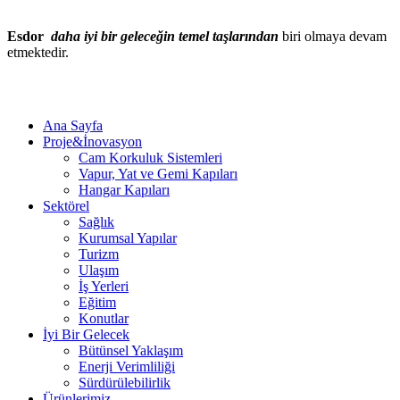
Esdor
daha iyi bir geleceğin temel taşlarından
biri olmaya devam
etmektedir.
Ana Sayfa
Proje&İnovasyon
Cam Korkuluk Sistemleri
Vapur, Yat ve Gemi Kapıları
Hangar Kapıları
Sektörel
Sağlık
Kurumsal Yapılar
Turizm
Ulaşım
İş Yerleri
Eğitim
Konutlar
İyi Bir Gelecek
Bütünsel Yaklaşım
Enerji Verimliliği
Sürdürülebilirlik
Ürünlerimiz