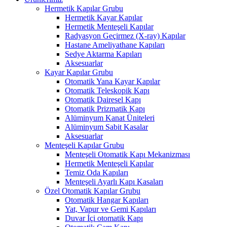
Hermetik Kapılar Grubu
Hermetik Kayar Kapılar
Hermetik Menteşeli Kapılar
Radyasyon Geçirmez (X-ray) Kapılar
Hastane Ameliyathane Kapıları
Sedye Aktarma Kapıları
Aksesuarlar
Kayar Kapılar Grubu
Otomatik Yana Kayar Kapılar
Otomatik Teleskopik Kapı
Otomatik Dairesel Kapı
Otomatik Prizmatik Kapı
Alüminyum Kanat Üniteleri
Alüminyum Sabit Kasalar
Aksesuarlar
Menteşeli Kapılar Grubu
Menteşeli Otomatik Kapı Mekanizması
Hermetik Menteşeli Kapılar
Temiz Oda Kapıları
Menteşeli Ayarlı Kapı Kasaları
Özel Otomatik Kapılar Grubu
Otomatik Hangar Kapıları
Yat, Vapur ve Gemi Kapıları
Duvar İçi otomatik Kapı