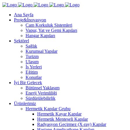
Ana Sayfa
Proje&İnovasyon
Cam Korkuluk Sistemleri
Vapur, Yat ve Gemi Kapıları
Hangar Kapıları
Sektörel
Sağlık
Kurumsal Yapılar
Turizm
Ulaşım
İş Yerleri
Eğitim
Konutlar
İyi Bir Gelecek
Bütünsel Yaklaşım
Enerji Verimliliği
Sürdürülebilirlik
Ürünlerimiz
Hermetik Kapılar Grubu
Hermetik Kayar Kapılar
Hermetik Menteşeli Kapılar
Radyasyon Geçirmez (X-ray) Kapılar
Hastane Ameliyathane Kapıları