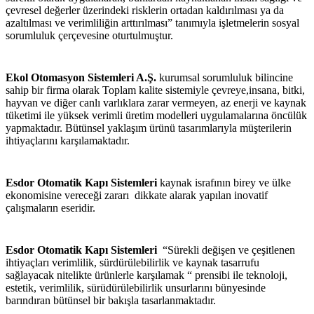
çevresel değerler üzerindeki risklerin ortadan kaldırılması ya da
azaltılması ve verimliliğin arttırılması” tanımıyla işletmelerin sosyal
sorumluluk çerçevesine oturtulmuştur.
Ekol Otomasyon Sistemleri A.Ş.
kurumsal sorumluluk bilincine
sahip bir firma olarak Toplam kalite sistemiyle çevreye,insana, bitki,
hayvan ve diğer canlı varlıklara zarar vermeyen, az enerji ve kaynak
tüketimi ile yüksek verimli üretim modelleri uygulamalarına öncülük
yapmaktadır. Bütünsel yaklaşım ürünü tasarımlarıyla müşterilerin
ihtiyaçlarını karşılamaktadır.
Esdor Otomatik Kapı Sistemleri
kaynak israfının birey ve ülke
ekonomisine vereceği zararı dikkate alarak yapılan inovatif
çalışmaların eseridir.
Esdor Otomatik Kapı Sistemleri
“Sürekli değişen ve çeşitlenen
ihtiyaçları verimlilik, sürdürülebilirlik ve kaynak tasarrufu
sağlayacak nitelikte ürünlerle karşılamak “ prensibi ile teknoloji,
estetik, verimlilik, sürüdürülebilirlik unsurlarını bünyesinde
barındıran bütünsel bir bakışla tasarlanmaktadır.