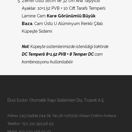
Zemin Üstü 16cm ve 32 cm Ana Taşıyıcılı
Ayaklar. 10+1.52 PVB + 10 Cift Taraflı Temperli
Lamine Cam
Kare Görünümlü Büyük
Baza
.
Cam Üstü U Alüminyum Renkli Çıtalı
Küpeşte Sistemi
Not:
Küpeşte sistemlerimizde istenildiği taktirde
DC Temperli 8+1.52 PVB + 8 Temper DC
cam
kombinasyonu kullanılabilir.
Ekol Esdor Otomatik Kapı Sistemleri Dış Ticaret A.Ş.
Adres: 243.Cadde 244.Sk. No:36 (06374) Atisan-Ostim-Ankara
Telefon: +90 312 395 96 93
Mobil: +90 530 156 92 42