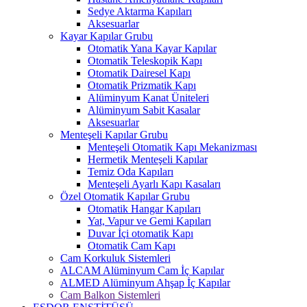
Sedye Aktarma Kapıları
Aksesuarlar
Kayar Kapılar Grubu
Otomatik Yana Kayar Kapılar
Otomatik Teleskopik Kapı
Otomatik Dairesel Kapı
Otomatik Prizmatik Kapı
Alüminyum Kanat Üniteleri
Alüminyum Sabit Kasalar
Aksesuarlar
Menteşeli Kapılar Grubu
Menteşeli Otomatik Kapı Mekanizması
Hermetik Menteşeli Kapılar
Temiz Oda Kapıları
Menteşeli Ayarlı Kapı Kasaları
Özel Otomatik Kapılar Grubu
Otomatik Hangar Kapıları
Yat, Vapur ve Gemi Kapıları
Duvar İçi otomatik Kapı
Otomatik Cam Kapı
Cam Korkuluk Sistemleri
ALCAM Alüminyum Cam İç Kapılar
ALMED Alüminyum Ahşap İç Kapılar
Cam Balkon Sistemleri