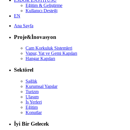
ESDOR ENSTİTÜSÜ
Eğitim & Geliştirme
Kullanıcı Desteği
EN
Ana Sayfa
Proje&İnovasyon
Cam Korkuluk Sistemleri
Vapur, Yat ve Gemi Kapıları
Hangar Kapıları
Sektörel
Sağlık
Kurumsal Yapılar
Turizm
Ulaşım
İş Yerleri
Eğitim
Konutlar
İyi Bir Gelecek