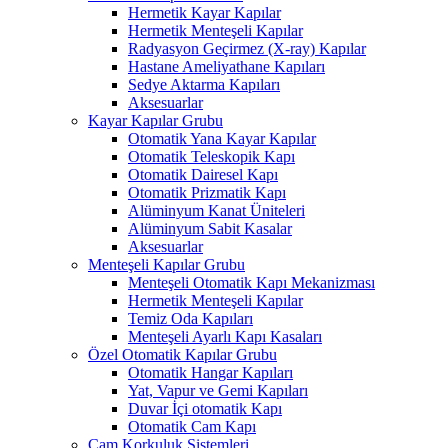
Hermetik Kayar Kapılar
Hermetik Menteşeli Kapılar
Radyasyon Geçirmez (X-ray) Kapılar
Hastane Ameliyathane Kapıları
Sedye Aktarma Kapıları
Aksesuarlar
Kayar Kapılar Grubu
Otomatik Yana Kayar Kapılar
Otomatik Teleskopik Kapı
Otomatik Dairesel Kapı
Otomatik Prizmatik Kapı
Alüminyum Kanat Üniteleri
Alüminyum Sabit Kasalar
Aksesuarlar
Menteşeli Kapılar Grubu
Menteşeli Otomatik Kapı Mekanizması
Hermetik Menteşeli Kapılar
Temiz Oda Kapıları
Menteşeli Ayarlı Kapı Kasaları
Özel Otomatik Kapılar Grubu
Otomatik Hangar Kapıları
Yat, Vapur ve Gemi Kapıları
Duvar İçi otomatik Kapı
Otomatik Cam Kapı
Cam Korkuluk Sistemleri