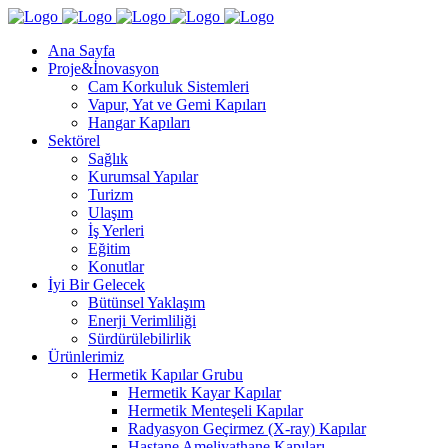
Ana Sayfa
Proje&İnovasyon
Cam Korkuluk Sistemleri
Vapur, Yat ve Gemi Kapıları
Hangar Kapıları
Sektörel
Sağlık
Kurumsal Yapılar
Turizm
Ulaşım
İş Yerleri
Eğitim
Konutlar
İyi Bir Gelecek
Bütünsel Yaklaşım
Enerji Verimliliği
Sürdürülebilirlik
Ürünlerimiz
Hermetik Kapılar Grubu
Hermetik Kayar Kapılar
Hermetik Menteşeli Kapılar
Radyasyon Geçirmez (X-ray) Kapılar
Hastane Ameliyathane Kapıları