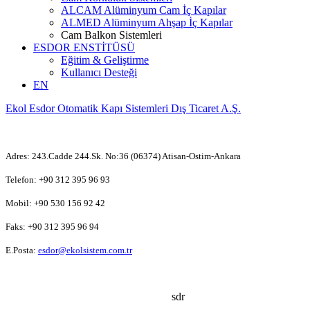
ALCAM Alüminyum Cam İç Kapılar
ALMED Alüminyum Ahşap İç Kapılar
Cam Balkon Sistemleri
ESDOR ENSTİTÜSÜ
Eğitim & Geliştirme
Kullanıcı Desteği
EN
Ekol Esdor Otomatik Kapı Sistemleri Dış Ticaret A.Ş.
Adres: 243.Cadde 244.Sk. No:36 (06374) Atisan-Ostim-Ankara
Telefon: +90 312 395 96 93
Mobil: +90 530 156 92 42
Faks: +90 312 395 96 94
E.Posta:
esdor@ekolsistem.com.tr
sdr