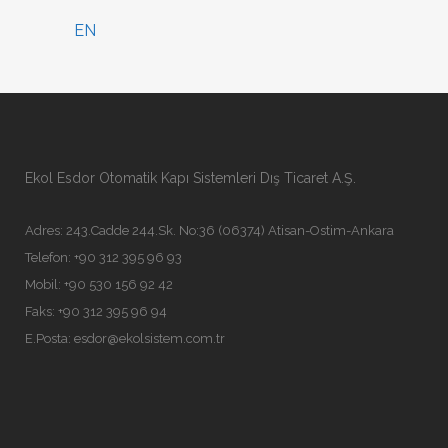
EN
Ekol Esdor Otomatik Kapı Sistemleri Dış Ticaret A.Ş.
Adres: 243.Cadde 244.Sk. No:36 (06374) Atisan-Ostim-Ankara
Telefon: +90 312 395 96 93
Mobil: +90 530 156 92 42
Faks: +90 312 395 96 94
E.Posta:
esdor@ekolsistem.com.tr