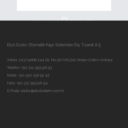
EĞITIM & GELIŞTIRME
KULLANICI DESTEKLERİ
PROFESYONEL MONTAJ
Ekol Esdor Otomatik Kapı Sistemleri Dış Ticaret A.Ş.
Adres: 243.Cadde 244.Sk. No:36 (06374) Atisan-Ostim-Ankara
Telefon: +90 312 395 96 93
Mobil: +90 530 156 92 42
Faks: +90 312 395 96 94
E.Posta:
esdor@ekolsistem.com.tr