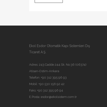
Ekol Esdor Otomatik Kapı Sistemleri Dış
Ticaret A.Ş.
Adres: 243.Cadde 244.Sk. No:36 (06374)
Atisan-Ostim-Ankara
Telefon: +90 312 395 96 93
Mobil: +90 530 156 92 42
Faks: +90 312 395 96 94
E.Posta:
esdor@ekolsistem.com.tr