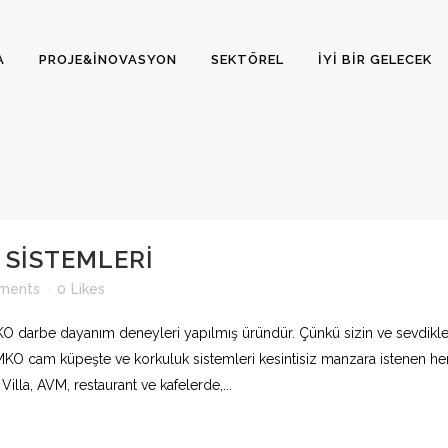
A
PROJE&İNOVASYON
SEKTÖREL
İYI BIR GELECEK
SISTEMLERI
ments
0
Likes
e dayanım deneyleri yapılmış üründür. Çünkü sizin ve sevdikler
m küpeşte ve korkuluk sistemleri kesintisiz manzara istenen her 
 Villa, AVM, restaurant ve kafelerde,...