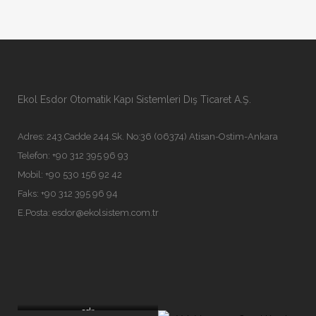
Ekol Esdor Otomatik Kapı Sistemleri Dış Ticaret A.Ş.
Adres: 243.Cadde 244.Sk. No:36 (06374) Atisan-Ostim-Ankara
Telefon: +90 312 395 96 93
Mobil: +90 530 156 92 42
Faks: +90 312 395 96 94
E.Posta:
esdor@ekolsistem.com.tr
sdr